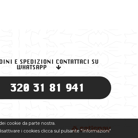
DINI E SPEDIZIONI CONTATTACI SU
WHATSAPP
320 31 81 941
 dei cookie da parte nostra.
isattivare i cookies clicca sul pulsante "Informazioni"